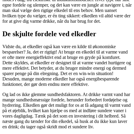
egne fordele og ulemper, og det kan være en jungle at navigere i, når
man skal vælge den rigtige elkedel til ens behov. Men uanset
hvilken type du vælger, er én ting sikkert: elkedlen vil altid være der
for at give dig varme drikke, når du har brug for det.
De skjulte fordele ved elkedler
Vidste du, at elkedler også kan være en kilde til økonomiske
besparelser? Ja, det er rigtigt! At bruge en elkedel til at varme vand
er ofte mere energieffektivt end at bruge en gryde på komfuret.
Dette skyldes, at elkedler er designet til at varme vandet hurtigere og
mere effektivt. Det betyder, at du bruger mindre energi og dermed
sparer penge på din elregning. Det er en win-win situation!
Desuden, mange moderne elkedler har også energibesparende
funktioner, der gør dem endnu mere effektive.
Og lad os ikke glemme sundhedsfaktoren. At drikke varmt vand har
mange sundhedsmæssige fordele, herunder forbedret fordøjelse og
hydrering. Elkedlen gør det muligt for os at få adgang til varmt vand
på et øjeblik, hvilket kan hjælpe os med at indføre sundere vaner i
vores dagligdag. Tænk på det som en investering i dit helbred. Så
næste gang du tænder for din elkedel, så husk at du ikke kun laver
en drink; du tager også skridt mod et sundere liv.