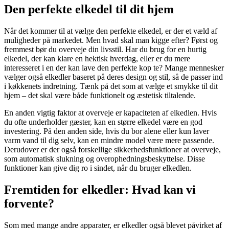
Den perfekte elkedel til dit hjem
Når det kommer til at vælge den perfekte elkedel, er der et væld af
muligheder på markedet. Men hvad skal man kigge efter? Først og
fremmest bør du overveje din livsstil. Har du brug for en hurtig
elkedel, der kan klare en hektisk hverdag, eller er du mere
interesseret i en der kan lave den perfekte kop te? Mange mennesker
vælger også elkedler baseret på deres design og stil, så de passer ind
i køkkenets indretning. Tænk på det som at vælge et smykke til dit
hjem – det skal være både funktionelt og æstetisk tiltalende.
En anden vigtig faktor at overveje er kapaciteten af elkedlen. Hvis
du ofte underholder gæster, kan en større elkedel være en god
investering. På den anden side, hvis du bor alene eller kun laver
varm vand til dig selv, kan en mindre model være mere passende.
Derudover er der også forskellige sikkerhedsfunktioner at overveje,
som automatisk slukning og overophedningsbeskyttelse. Disse
funktioner kan give dig ro i sindet, når du bruger elkedlen.
Fremtiden for elkedler: Hvad kan vi
forvente?
Som med mange andre apparater, er elkedler også blevet påvirket af