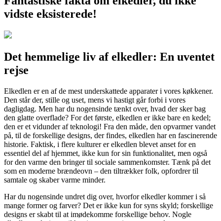
Fantastiske fakta om elkedler, du ikke
vidste eksisterede!
Det hemmelige liv af elkedler: En uventet
rejse
Elkedlen er en af de mest underskattede apparater i vores køkkener.
Den står der, stille og uset, mens vi hastigt går forbi i vores
dagligdag. Men har du nogensinde tænkt over, hvad der sker bag
den glatte overflade? For det første, elkedlen er ikke bare en kedel;
den er et vidunder af teknologi! Fra den måde, den opvarmer vandet
på, til de forskellige designs, der findes, elkedlen har en fascinerende
historie. Faktisk, i flere kulturer er elkedlen blevet anset for en
essentiel del af hjemmet, ikke kun for sin funktionalitet, men også
for den varme den bringer til sociale sammenkomster. Tænk på det
som en moderne brændeovn – den tiltrækker folk, opfordrer til
samtale og skaber varme minder.
Har du nogensinde undret dig over, hvorfor elkedler kommer i så
mange former og farver? Det er ikke kun for syns skyld; forskellige
designs er skabt til at imødekomme forskellige behov. Nogle