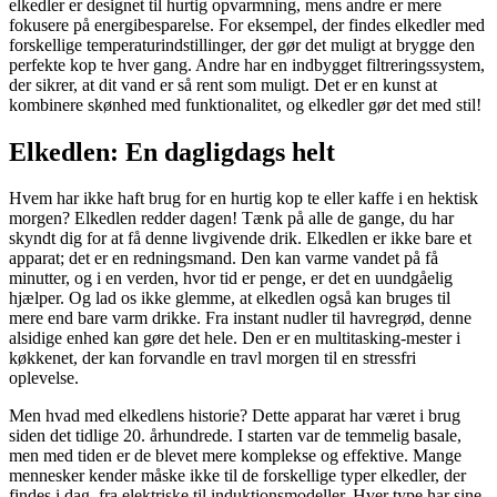
elkedler er designet til hurtig opvarmning, mens andre er mere
fokusere på energibesparelse. For eksempel, der findes elkedler med
forskellige temperaturindstillinger, der gør det muligt at brygge den
perfekte kop te hver gang. Andre har en indbygget filtreringssystem,
der sikrer, at dit vand er så rent som muligt. Det er en kunst at
kombinere skønhed med funktionalitet, og elkedler gør det med stil!
Elkedlen: En dagligdags helt
Hvem har ikke haft brug for en hurtig kop te eller kaffe i en hektisk
morgen? Elkedlen redder dagen! Tænk på alle de gange, du har
skyndt dig for at få denne livgivende drik. Elkedlen er ikke bare et
apparat; det er en redningsmand. Den kan varme vandet på få
minutter, og i en verden, hvor tid er penge, er det en uundgåelig
hjælper. Og lad os ikke glemme, at elkedlen også kan bruges til
mere end bare varm drikke. Fra instant nudler til havregrød, denne
alsidige enhed kan gøre det hele. Den er en multitasking-mester i
køkkenet, der kan forvandle en travl morgen til en stressfri
oplevelse.
Men hvad med elkedlens historie? Dette apparat har været i brug
siden det tidlige 20. århundrede. I starten var de temmelig basale,
men med tiden er de blevet mere komplekse og effektive. Mange
mennesker kender måske ikke til de forskellige typer elkedler, der
findes i dag, fra elektriske til induktionsmodeller. Hver type har sine