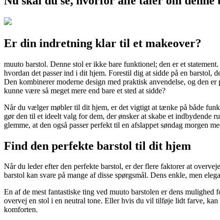
Nu skal du se, hvorfor alle taler om denne 
Er din indretning klar til et makeover?
muuto barstol. Denne stol er ikke bare funktionel; den er et statemen
hvordan det passer ind i dit hjem. Forestil dig at sidde på en barstol,
Den kombinerer moderne design med praktisk anvendelse, og den er perfe
kunne være så meget mere end bare et sted at sidde?
Når du vælger møbler til dit hjem, er det vigtigt at tænke på både funk
gør den til et ideelt valg for dem, der ønsker at skabe et indbydende 
glemme, at den også passer perfekt til en afslappet søndag morgen m
Find den perfekte barstol til dit hjem
Når du leder efter den perfekte barstol, er der flere faktorer at overve
barstol kan svare på mange af disse spørgsmål. Dens enkle, men elegant
En af de mest fantastiske ting ved muuto barstolen er dens mulighed for
overvej en stol i en neutral tone. Eller hvis du vil tilføje lidt farve,
komforten.