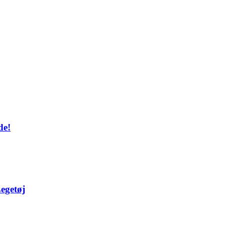
de!
egetøj