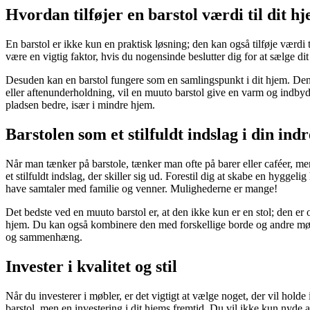
Hvordan tilføjer en barstol værdi til dit h
En barstol er ikke kun en praktisk løsning; den kan også tilføje værdi 
være en vigtig faktor, hvis du nogensinde beslutter dig for at sælge dit 
Desuden kan en barstol fungere som en samlingspunkt i dit hjem. Den i
eller aftenunderholdning, vil en muuto barstol give en varm og indbyden
pladsen bedre, især i mindre hjem.
Barstolen som et stilfuldt indslag i din ind
Når man tænker på barstole, tænker man ofte på barer eller caféer, men 
et stilfuldt indslag, der skiller sig ud. Forestil dig at skabe en hygg
have samtaler med familie og venner. Mulighederne er mange!
Det bedste ved en muuto barstol er, at den ikke kun er en stol; den er o
hjem. Du kan også kombinere den med forskellige borde og andre møbl
og sammenhæng.
Invester i kvalitet og stil
Når du investerer i møbler, er det vigtigt at vælge noget, der vil holde
barstol, men en investering i dit hjems fremtid. Du vil ikke kun nyd