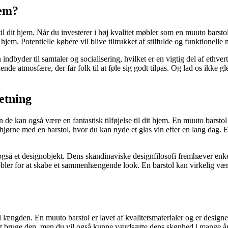
jem?
til dit hjem. Når du investerer i høj kvalitet møbler som en muuto barsto
hjem. Potentielle købere vil blive tiltrukket af stilfulde og funktionelle 
ndbyder til samtaler og socialisering, hvilket er en vigtig del af eth
de atmosfære, der får folk til at føle sig godt tilpas. Og lad os ikke g
retning
de kan også være en fantastisk tilføjelse til dit hjem. En muuto barstol 
elig hjørne med en barstol, hvor du kan nyde et glas vin efter en lang da
gså et designobjekt. Dens skandinaviske designfilosofi fremhæver enkelhed
er for at skabe et sammenhængende look. En barstol kan virkelig være 
 i længden. En muuto barstol er lavet af kvalitetsmaterialer og er designe
e at bruge den, men du vil også kunne værdsætte dens skønhed i mange å