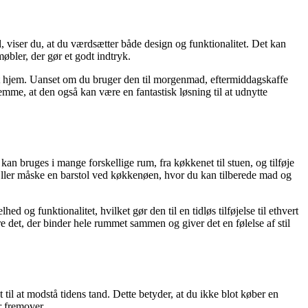
l, viser du, at du værdsætter både design og funktionalitet. Det kan
møbler, der gør et godt indtryk.
vert hjem. Uanset om du bruger den til morgenmad, eftermiddagskaffe
lemme, at den også kan være en fantastisk løsning til at udnytte
kan bruges i mange forskellige rum, fra køkkenet til stuen, og tilføje
g. Eller måske en barstol ved køkkenøen, hvor du kan tilberede mad og
 og funktionalitet, hvilket gør den til en tidløs tilføjelse til ethvert
det, der binder hele rummet sammen og giver det en følelse af stil
t til at modstå tidens tand. Dette betyder, at du ikke blot køber en
r fremover.