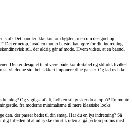
re en stol? Det handler ikke kun om højden, men om designet og
ow!" Det er netop, hvad en muuto barstol kan gøre for din indretning.
kandinavisk stil, der aldrig går af mode. Hvem vidste, at en barstol
ener. Den er designet til at være både komfortabel og stilfuld, hvilket
st, vil denne stol helt sikkert imponere dine gæster. Og lad os ikke
 indretning? Og vigtigst af alt, hvilken stil ønsker du at opnå? En muuto
ningsstile, fra moderne minimalisme til mere klassiske looks.
lge den, der passer bedst til din smag. Har du en lys indretning? Så
ver dig friheden til at udtrykke din stil, uden at gå på kompromis med