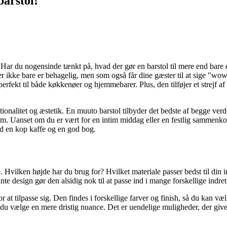
barstol!
t. Har du nogensinde tænkt på, hvad der gør en barstol til mere end ba
 der ikke bare er behagelig, men som også får dine gæster til at sige "w
kt til både køkkenøer og hjemmebarer. Plus, den tilføjer et strejf af s
tionalitet og æstetik. En muuto barstol tilbyder det bedste af begge verd
rum. Uanset om du er vært for en intim middag eller en festlig sammenkom
ed en kop kaffe og en god bog.
je. Hvilken højde har du brug for? Hvilket materiale passer bedst til din
e design gør den alsidig nok til at passe ind i mange forskellige indret
 at tilpasse sig. Den findes i forskellige farver og finish, så du kan væ
 kan du vælge en mere dristig nuance. Det er uendelige muligheder, der gi