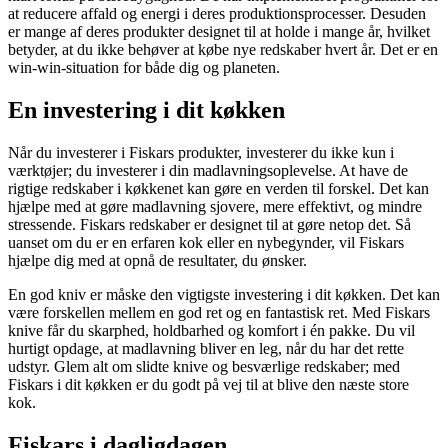
at reducere affald og energi i deres produktionsprocesser. Desuden
er mange af deres produkter designet til at holde i mange år, hvilket
betyder, at du ikke behøver at købe nye redskaber hvert år. Det er en
win-win-situation for både dig og planeten.
En investering i dit køkken
Når du investerer i Fiskars produkter, investerer du ikke kun i
værktøjer; du investerer i din madlavningsoplevelse. At have de
rigtige redskaber i køkkenet kan gøre en verden til forskel. Det kan
hjælpe med at gøre madlavning sjovere, mere effektivt, og mindre
stressende. Fiskars redskaber er designet til at gøre netop det. Så
uanset om du er en erfaren kok eller en nybegynder, vil Fiskars
hjælpe dig med at opnå de resultater, du ønsker.
En god kniv er måske den vigtigste investering i dit køkken. Det kan
være forskellen mellem en god ret og en fantastisk ret. Med Fiskars
knive får du skarphed, holdbarhed og komfort i én pakke. Du vil
hurtigt opdage, at madlavning bliver en leg, når du har det rette
udstyr. Glem alt om slidte knive og besværlige redskaber; med
Fiskars i dit køkken er du godt på vej til at blive den næste store
kok.
Fiskars i dagligdagen