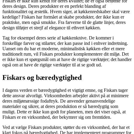
Fiskars er ikke kun kendt for deres kvalitet; de er også berømte for
deres design. Deres produkter er en perfekt blanding af
funktionalitet og æstetik. Hvem siger, at køkkenredskaber skal være
kedelige? Fiskars har formået at skabe produkter, der ikke kun er
praktiske, men også smukke. Fra farverne til de glatte linjer, deres
design tilføjer et strejf af elegance til ethvert køkken.
Tag for eksempel deres serie af køkkenknive. De kommer i
forskellige farver og stilarter, der kan passe ind i enhver indretning.
Uanset om du har et moderne, minimalistisk køkken eller et mere
traditionelt rum, vil Fiskars produkter komplementere dit miljø. Det
er ikke kun et spørgsmål om at have de rigtige værktøjer; det handler
også om at have de rigtige værktøjer til at se godt ud.
Fiskars og bæredygtighed
I dagens verden er bæredygtighed et vigtigt emne, og Fiskars tager
dette ansvar alvorligt. Virksomheden arbejder aktivt på at minimere
deres miljømæssige fodaftryk. De anvender genanvendelige
materialer og sikrer, at deres produktion er så bæredygtig som
muligt. Dette er ikke kun godt for planeten, men det viser også, at
Fiskars er en virksomhed, der bekymrer sig om fremtiden.
Ved at vælge Fiskars produkter, støtter du en virksomhed, der har et
klart fokus på bæredygtighed. De har implementeret programmer for