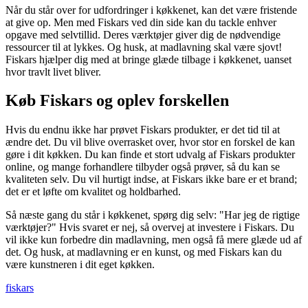
Når du står over for udfordringer i køkkenet, kan det være fristende
at give op. Men med Fiskars ved din side kan du tackle enhver
opgave med selvtillid. Deres værktøjer giver dig de nødvendige
ressourcer til at lykkes. Og husk, at madlavning skal være sjovt!
Fiskars hjælper dig med at bringe glæde tilbage i køkkenet, uanset
hvor travlt livet bliver.
Køb Fiskars og oplev forskellen
Hvis du endnu ikke har prøvet Fiskars produkter, er det tid til at
ændre det. Du vil blive overrasket over, hvor stor en forskel de kan
gøre i dit køkken. Du kan finde et stort udvalg af Fiskars produkter
online, og mange forhandlere tilbyder også prøver, så du kan se
kvaliteten selv. Du vil hurtigt indse, at Fiskars ikke bare er et brand;
det er et løfte om kvalitet og holdbarhed.
Så næste gang du står i køkkenet, spørg dig selv: "Har jeg de rigtige
værktøjer?" Hvis svaret er nej, så overvej at investere i Fiskars. Du
vil ikke kun forbedre din madlavning, men også få mere glæde ud af
det. Og husk, at madlavning er en kunst, og med Fiskars kan du
være kunstneren i dit eget køkken.
fiskars