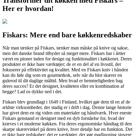
Transformér dit køkken med Fiskars –
Her er hvordan!
Fiskars: Mere end bare køkkenredskaber
Når man tænker på Fiskars, tænker man måske på knive og sakse,
men det danske brand tilbyder så meget mere. Fiskars har i årtier
været en pioner inden for design og funktionalitet i køkkenet. Deres
produkter er ikke bare værktøjer; de er en del af en livsstil, der
fokuserer på effektivitet og kvalitet. Med en Fiskars kniv i hånden
kan du føle dig som en gourmetkok, selv når du blot skærer en
gulerod til dit daglige måltid. Men hvad er hemmeligheden bag
deres succes? Er det designet, kvaliteten eller en kombination af
begge? Lad os dykke ned i det.
Fiskars blev grundlagt i 1649 i Finland, hvilket gør dem til en af de
ældste virksomheder, der stadig er i drift i dag. Denne lange historie
har givet dem en rig viden om materialer og håndværk. Hver eneste
Fiskars genstand er designet med en dyb forståelse for, hvad der
kræves i et moderne køkken. Fra deres ergonomiske håndtag til den
skarpe skærevinkel på deres knive, hver detalje har en funktion. Det
er ikke bare redskaber; det er værktøjer, der gør madlavning sjovere