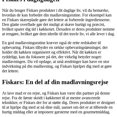
Når du bruger Fiskars produkter i dit daglige liv, vil du bemærke,
hvordan de kan forbedre din madlavningsrutine. For eksempel kan
en Fiskars skæreplade gøre det lettere at forberede ingredienserne.
Den glatte overflade gør det muligt at skære hurtigt og præcist,
hvilket sparer dig tid i køkkenet. Desuden er deres produkter nemme
at rengøre, hvilket gør dem ideelle til det travle liv, vi alle lever i dag.
En god madlavningsrutine kræver også de rette redskaber til
opbevaring. Fiskars tilbyder en række opbevaringsløsninger, der
holder dit køkken organiseret og effektivt. Når dit køkken er
ryddeligt, kan du fokusere på det, der virkelig betyder noget:
madlavningen. Du vil opdage, at små ændringer kan have en stor
indvirkning på din madlavning, og Fiskars hjælper dig med at gøre
det lettere.
Fiskars: En del af din madlavningsrejse
At lave mad er en rejse, og Fiskars kan være din partner på denne
rejse. Fra de første skridt i køkkenet til at mestre avancerede
teknikker, er Fiskars der for at støtte dig. Deres produkter er designet
til at hjælpe dig med at nå dine mål, uanset om det er at tilberede en
hurtig middag eller at imponere gæsterne med en gourmetmiddag.