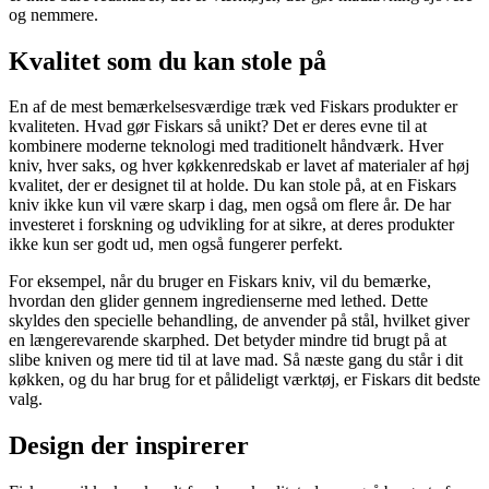
og nemmere.
Kvalitet som du kan stole på
En af de mest bemærkelsesværdige træk ved Fiskars produkter er
kvaliteten. Hvad gør Fiskars så unikt? Det er deres evne til at
kombinere moderne teknologi med traditionelt håndværk. Hver
kniv, hver saks, og hver køkkenredskab er lavet af materialer af høj
kvalitet, der er designet til at holde. Du kan stole på, at en Fiskars
kniv ikke kun vil være skarp i dag, men også om flere år. De har
investeret i forskning og udvikling for at sikre, at deres produkter
ikke kun ser godt ud, men også fungerer perfekt.
For eksempel, når du bruger en Fiskars kniv, vil du bemærke,
hvordan den glider gennem ingredienserne med lethed. Dette
skyldes den specielle behandling, de anvender på stål, hvilket giver
en længerevarende skarphed. Det betyder mindre tid brugt på at
slibe kniven og mere tid til at lave mad. Så næste gang du står i dit
køkken, og du har brug for et pålideligt værktøj, er Fiskars dit bedste
valg.
Design der inspirerer